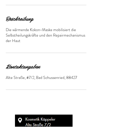
M
i
n
.
Beschreibung
Die wärmende Kokon-Maske mobilisiert die
Selbstheilungskräfte und den Repairmechanismus
der Haut
Kontaktangaben
Alte Straße, #7/2, Bad Schussenried, 88427