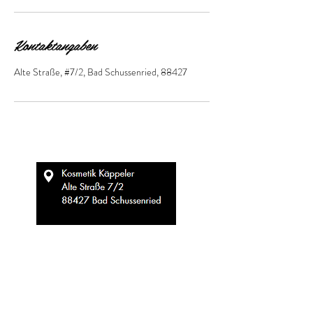
Kontaktangaben
Alte Straße, #7/2, Bad Schussenried, 88427
find me on